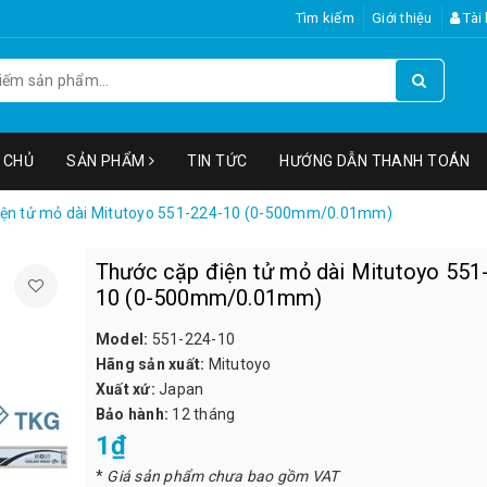
Tìm kiếm
Giới thiệu
Tài
 CHỦ
SẢN PHẨM
TIN TỨC
HƯỚNG DẪN THANH TOÁN
iện tử mỏ dài Mitutoyo 551-224-10 (0-500mm/0.01mm)
Thước cặp điện tử mỏ dài Mitutoyo 551
10 (0-500mm/0.01mm)
Model:
551-224-10
Hãng sản xuất:
Mitutoyo
Xuất xứ:
Japan
Bảo hành:
12 tháng
1₫
*
Giá sản phẩm chưa bao gồm VAT