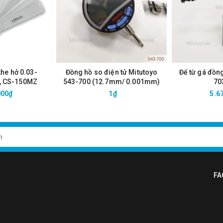
khe hở 0.03-
Đồng hồ so điện tử Mitutoyo
Đế từ gá đồn
, CS-150MZ
543-700 (12.7mm/ 0.001mm)
70
000₫
1₫
5.6
FA