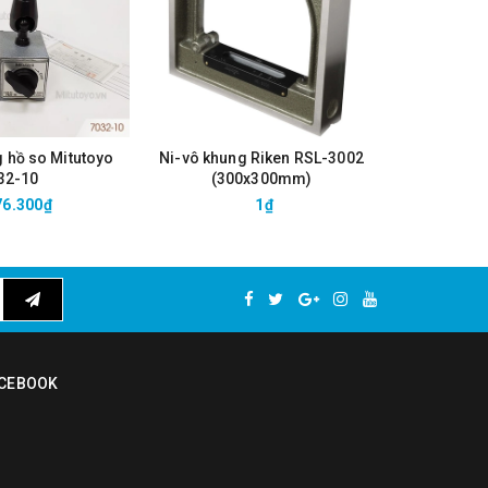
g hồ so Mitutoyo
Ni-vô khung Riken RSL-3002
Ni-vô khu
32-10
(300x300mm)
(2
76.300₫
1₫
CEBOOK