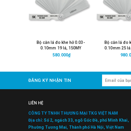
Bộ căn lá đo khe hở 0.03-
Bộ căn lá đo 
0.10mm 19 lá, 150MY
0.10mm 25 lá
580.000₫
980.
ĐĂNG KÝ NHẬN TIN
LIÊN HỆ
CÔNG TY TNHH THƯƠNG MẠI TKG VIỆT NAM
Địa chỉ:
Số 2, ngách 33, ngõ Gốc Đề, phố Minh Khai,
Phường Tương Mai, Thành phố Hà Nội, Việt Nam