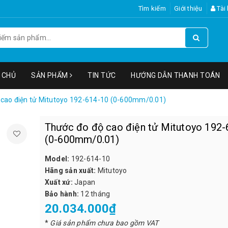
Tìm kiếm
Giới thiệu
Tài
 CHỦ
SẢN PHẨM
TIN TỨC
HƯỚNG DẪN THANH TOÁN
 cao điện tử Mitutoyo 192-614-10 (0-600mm/0.01)
Thước đo độ cao điện tử Mitutoyo 192-
(0-600mm/0.01)
Model:
192-614-10
Hãng sản xuất:
Mitutoyo
Xuất xứ:
Japan
Bảo hành:
12 tháng
20.034.000₫
*
Giá sản phẩm chưa bao gồm VAT