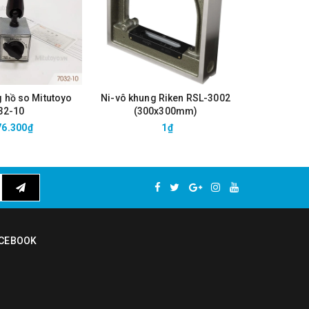
g hồ so Mitutoyo
Ni-vô khung Riken RSL-3002
Ni-vô khu
32-10
(300x300mm)
(2
76.300₫
1₫
CEBOOK