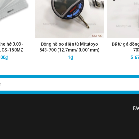
khe hở 0.03-
Đồng hồ so điện tử Mitutoyo
Đế từ gá đồn
, CS-150MZ
543-700 (12.7mm/ 0.001mm)
70
000₫
1₫
5.6
FA