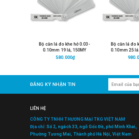
Bộ căn lá đo khe hở 0.03-
Bộ căn lá đo 
0.10mm 19 lá, 150MY
0.10mm 25 lá
580.000₫
980.
ĐĂNG KÝ NHẬN TIN
LIÊN HỆ
CÔNG TY TNHH THƯƠNG MẠI TKG VIỆT NAM
Địa chỉ:
Số 2, ngách 33, ngõ Gốc Đề, phố Minh Khai,
Phường Tương Mai, Thành phố Hà Nội, Việt Nam