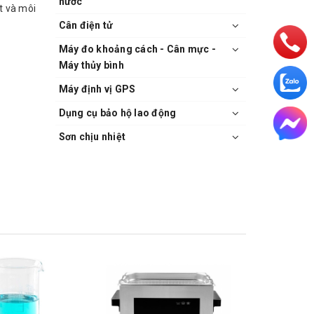
nước
t và môi
Cân điện tử
Máy đo khoảng cách - Cân mực -
Máy thủy bình
Máy định vị GPS
Dụng cụ bảo hộ lao động
Sơn chịu nhiệt
rong ở
 thị báo