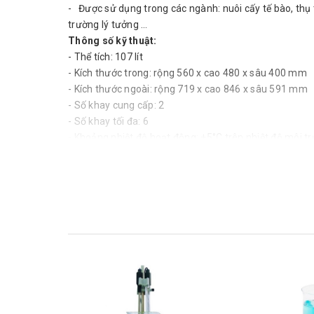
- Được sử dụng trong các ngành: nuôi cấy tế bào, thụ 
trường lý tưởng …
Thông số kỹ thuật:
- Thể tích: 107 lít
- Kích thước trong: rộng 560 x cao 480 x sâu 400 mm
- Kích thước ngoài: rộng 719 x cao 846 x sâu 591 mm
- Số khay cung cấp: 2
- Số khay tối đa: 6
- Khoảng nhiệt độ hoạt động: +5°C trên nhiệt độ môi t
- Chương trình thời gian tiệt trùng: 60 phút tại 180°C
- Độ chính xác cài đặt: 0.1°C
- Sử dụng 2 đầu dò nhiệt độ Pt100 theo tiêu chuẩn DIN
- Độ thay đổi nhiệt theo thời gian (theo chuẩn DIN 12 8
- Độ thay đổi nhiệt trong buồng tại 370C (theo chuẩn D
- Giới hạn độ ẩm nhờ vào thành phần Peltier, khi khay 
mức 93% rh ± 2.5%
- Cài đặt khoảng độ ẩm: 40 - 97% rh và tắt độ ẩm (mu
- Độ chính xác cài đặt: 0.5% rh
- Kiểm soát CO2 bằng điện tử hiện số với hệ thống đầu