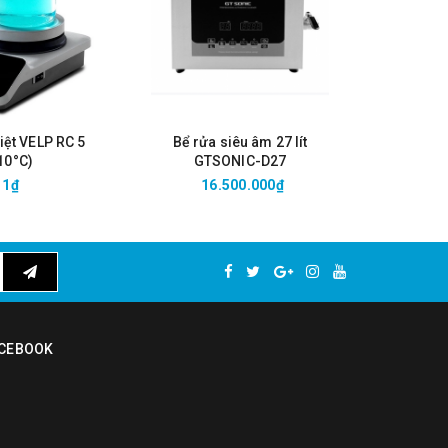
độ phân
iệt VELP RC 5
Bể rửa siêu âm 27 lít
Bể rửa
10°C)
GTSONIC-D27
GT
1₫
16.500.000₫
1
net hoặc
i dung
 năng làm
CEBOOK