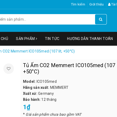
Tìm kiếm
Giới thiệu
Tài
 CHỦ
SẢN PHẨM
TIN TỨC
HƯỚNG DẪN THANH TOÁN
 CO2 Memmert ICO105med (107 lít, +50°C)
Tủ Ấm CO2 Memmert ICO105med (107 lí
+50°C)
Model:
ICO105med
Hãng sản xuất:
MEMMERT
Xuất xứ:
Germany
Bảo hành:
12 tháng
1₫
*
Giá sản phẩm chưa bao gồm VAT