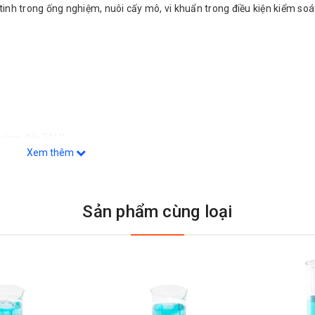
tinh trong ống nghiệm, nuôi cấy mô, vi khuẩn trong điều kiện kiểm soá
rường đến 50°C
Xem thêm
 (không cần tháo cảm biến độ ẩm)
 Class A dùng để hiển thị nhiệt độ hoạt động và cảnh báo
80: 2007-05): ± 0.1°C
Sản phẩm cùng loại
IN 12 880: 2007-05): ± 0.3°C
nước đầy được để vào, thành phần Peltier giới hạn giá trị độ ẩm bên t
a thêm K7)
 dò kép cận hồng ngoại cùng với hệ thống tự động chẩn đoán lỗi và chỉ