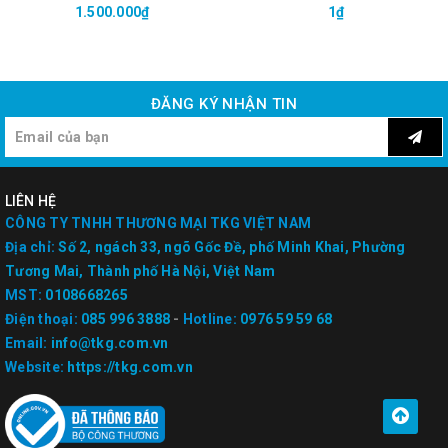
1.500.000₫
1₫
ĐĂNG KÝ NHẬN TIN
LIÊN HỆ
CÔNG TY TNHH THƯƠNG MẠI TKG VIỆT NAM
Địa chỉ:
Số 2, ngách 33, ngõ Gốc Đề, phố Minh Khai, Phường
Tương Mai, Thành phố Hà Nội, Việt Nam
MST:
0108668265
Điện thoại:
085 996 3888
-
Hotline:
0976 59 59 68
Email:
info@tkg.com.vn
Website:
https://tkg.com.vn