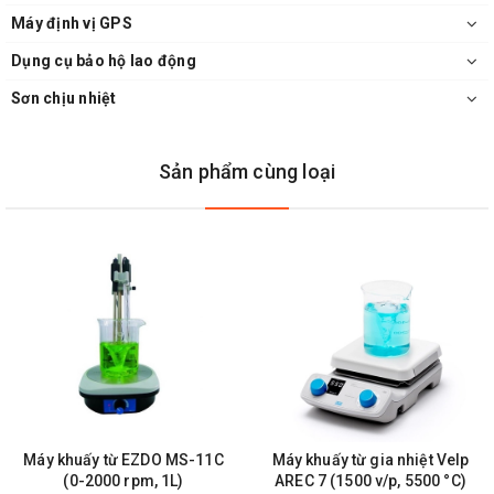
- Nguồn điện: 230 V, 50/60 Hz
Máy định vị GPS
- Công suất tiêu thụ: 1600 W
Dụng cụ bảo hộ lao động
- Nhiệt độ môi trường: 5 – 40°C
- Độ ẩm: tối đa 80% rh, không ngưng tụ
Sơn chịu nhiệt
Phụ kiện kèm theo:
+ Giấy chứng nhận hiệu chuẩn tại 37°C (Memmert cung cấp)
+ Khay lưới bằng thép không gỉ, 1 cái
Sản phẩm cùng loại
+ USB với phần mềm AtmoCONTROL
+ Hướng dẫn sử dụng
Tủ Ấm Memmert IF30Plus
Máy khuấy từ EZDO MS-11C
Máy khuấy từ gia nhiệt Velp
(0-2000 rpm, 1L)
AREC 7 (1500 v/p, 5500 °C)