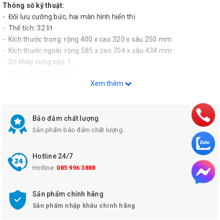
Thông số kỹ thuật:
- Đối lưu cưỡng bức, hai màn hình hiển thị
- Thể tích: 32 lít
- Kích thước trong: rộng 400 x cao 320 x sâu 250 mm
- Kích thước ngoài: rộng 585 x cao 704 x sâu 434 mm
- Số khay cung cấp: 1
- Số gờ để khay tối đa: 3
Xem thêm
- Khả năng để tối đa/khay: 20 kg
- Khả năng để tối đa của tủ: 60 kg
- Khoảng nhiệt độ hoạt động: tối thiểu 10°C trên nhiệt độ môi
trường đến 80°C
Bảo đảm chất lượng
- Độ phân giải giá trị cài đặt: 0.1°C
Sản phẩm bảo đảm chất lượng.
- Sử dụng đầu dò nhiệt độ Pt100 DIN Class A
- Ngôn ngữ cài đặt: Đức, Anh, Tây Ban Nha, Pháp, Ba Lan, Czech,
Hotline 24/7
Hungary
Hotline:
085 996 3888
- Bảng điều khiển ControlCOCKPIT: một màn hình hiển thị. Bộ điều
khiển vi xử lý PID đa chức năng với màn hình màu TFT độ phân giải
Sản phẩm chính hãng
cao
Sản phẩm nhập khẩu chính hãng
- Thời gian cài đặt: bộ đếm ngược thời gian cài đặt có thể điều chỉnh