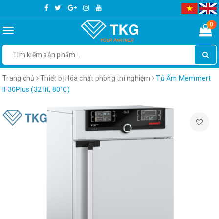
0
Toggle
navigation
Trang chủ
Thiết bị Hóa chất phòng thí nghiệm
Tủ Ấm Memmert
IF30Plus (32 lít, 80°C)