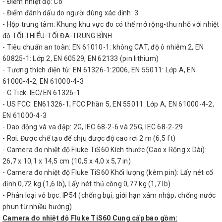
- Điểm nhiệt độ: Có
- Điểm đánh dấu do người dùng xác định: 3
- Hộp trung tâm: Khung khu vực đo có thể mở rộng-thu nhỏ với nhiệt
độ TỐI THIỂU-TỐI ĐA-TRUNG BÌNH
- Tiêu chuẩn an toàn: EN 61010-1: không CAT, độ ô nhiễm 2, EN
60825-1: Lớp 2, EN 60529, EN 62133 (pin lithium)
- Tương thích điện từ: EN 61326-1:2006, EN 55011: Lớp A, EN
61000-4-2, EN 61000-4-3
- C Tick: IEC/EN 61326-1
- US FCC: EN61326-1; FCC Phần 5, EN 55011: Lớp A, EN 61000-4-2,
EN 61000-4-3
- Dao động và va đập: 2G, IEC 68-2-6 và 25G, IEC 68-2-29
- Rơi: Được chế tạo để chịu được độ cao rơi 2 m (6,5 ft)
- Camera đo nhiệt độ Fluke TiS60 Kích thước (Cao x Rộng x Dài):
26,7 x 10,1 x 14,5 cm (10,5 x 4,0 x 5,7 in)
- Camera đo nhiệt độ Fluke TiS60 Khối lượng (kèm pin): Lấy nét cố
định 0,72 kg (1,6 lb), Lấy nét thủ công 0,77 kg (1,7 lb)
- Phân loại vỏ bọc: IP54 (chống bụi, giới hạn xâm nhập; chống nước
phun từ nhiều hướng)
Camera đo nhiệt độ Fluke TiS60 Cung cấp bao gồm: