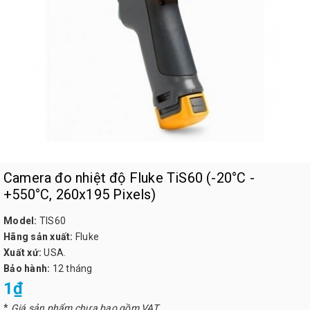
Camera đo nhiệt độ Fluke TiS60 (-20°C -
+550°C, 260x195 Pixels)
Model:
TIS60
Hãng sản xuất:
Fluke
Xuất xứ:
USA.
Bảo hành:
12 tháng
1₫
*
Giá sản phẩm chưa bao gồm VAT