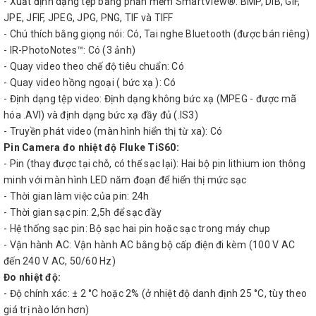
- Xuất định dạng tệp bằng phần mềm SmartView®: BMP, DIB, GIF,
JPE, JFIF, JPEG, JPG, PNG, TIF và TIFF
- Chú thích bằng giọng nói: Có, Tai nghe Bluetooth (được bán riêng)
- IR-PhotoNotes™: Có (3 ảnh)
- Quay video theo chế độ tiêu chuẩn: Có
- Quay video hồng ngoại ( bức xạ ): Có
- Định dạng tệp video: Định dạng không bức xạ (MPEG - được mã
hóa .AVI) và định dạng bức xạ đầy đủ (.IS3)
- Truyền phát video (màn hình hiển thị từ xa): Có
Pin Camera đo nhiệt độ Fluke TiS60:
- Pin (thay được tại chỗ, có thể sạc lại): Hai bộ pin lithium ion thông
minh với màn hình LED năm đoạn để hiển thị mức sạc
- Thời gian làm việc của pin: 24h
- Thời gian sạc pin: 2,5h để sạc đầy
- Hệ thống sạc pin: Bộ sạc hai pin hoặc sạc trong máy chụp
- Vận hành AC: Vận hành AC bằng bộ cấp điện đi kèm (100 V AC
đến 240 V AC, 50/60 Hz)
Đo nhiệt độ:
- Độ chính xác: ± 2 °C hoặc 2% (ở nhiệt độ danh định 25 °C, tùy theo
giá trị nào lớn hơn)