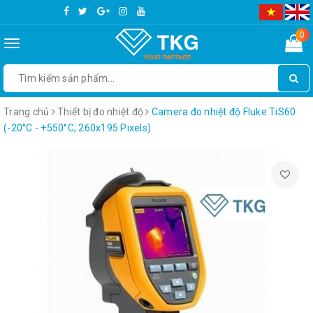
0
Toggle
navigation
Trang chủ
Thiết bị đo nhiệt độ
Camera đo nhiệt độ Fluke TiS60
(-20°C - +550°C, 260x195 Pixels)