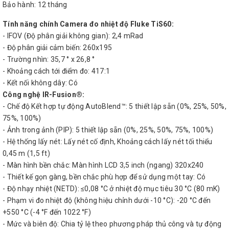
Bảo hành: 12 tháng
Tính năng chính Camera đo nhiệt độ Fluke TiS60:
- IFOV (Độ phân giải không gian): 2,4 mRad
- Độ phân giải cảm biến: 260x195
- Trường nhìn: 35,7 ° x 26,8 °
- Khoảng cách tới điểm đo: 417:1
- Kết nối không dây: Có
Công nghệ IR-Fusion®:
- Chế độ Kết hợp tự động AutoBlend™: 5 thiết lập sẵn (0%, 25%, 50%,
75%, 100%)
- Ảnh trong ảnh (PIP): 5 thiết lập sẵn (0%, 25%, 50%, 75%, 100%)
- Hệ thống lấy nét: Lấy nét cố định, Khoảng cách lấy nét tối thiểu
0,45 m (1,5 ft)
- Màn hình bền chắc: Màn hình LCD 3,5 inch (ngang) 320x240
- Thiết kế gọn gàng, bền chắc phù hợp để sử dụng một tay: Có
- Độ nhạy nhiệt (NETD): ≤0,08 °C ở nhiệt độ mục tiêu 30 °C (80 mK)
- Phạm vi đo nhiệt độ (không hiệu chỉnh dưới -10 °C): -20 °C đến
+550 °C (-4 °F đến 1022 °F)
- Mức và biên độ: Chia tỷ lệ theo phương pháp thủ công và tự động