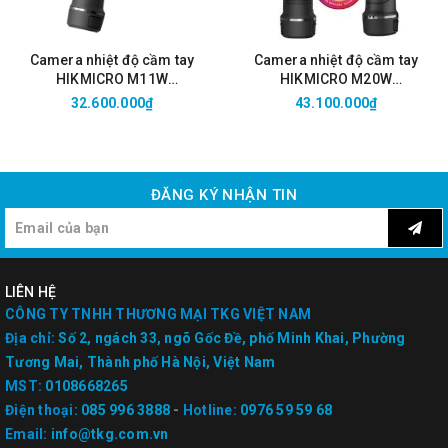
Camera nhiệt độ cầm tay
Camera nhiệt độ cầm tay
HIKMICRO M11W
HIKMICRO M20W
(-20°C~550°C)
(-20°C~550°C)
32.600.000₫
43.100.000₫
ĐĂNG KÝ NHẬN TIN
LIÊN HỆ
CÔNG TY TNHH THƯƠNG MẠI TKG VIỆT NAM
Địa chỉ:
Số 2, ngách 33, ngõ Gốc Đề, phố Minh Khai, Phường
Tương Mai, Thành phố Hà Nội, Việt Nam
MST:
0108668265
Điện thoại:
085 996 3888
-
Hotline:
0976 59 59 68
Email:
info@tkg.com.vn