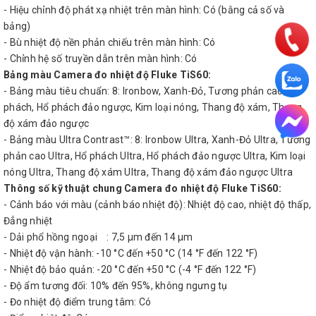
- Hiệu chỉnh độ phát xạ nhiệt trên màn hình: Có (bằng cả số và
bảng)
- Bù nhiệt độ nền phản chiếu trên màn hình: Có
- Chỉnh hệ số truyền dẫn trên màn hình: Có
Bảng màu Camera đo nhiệt độ Fluke TiS60:
- Bảng màu tiêu chuẩn: 8: Ironbow, Xanh-Đỏ, Tương phản cao, Hổ
phách, Hổ phách đảo ngược, Kim loại nóng, Thang độ xám, Thang
độ xám đảo ngược
- Bảng màu Ultra Contrast™: 8: Ironbow Ultra, Xanh-Đỏ Ultra, Tương
phản cao Ultra, Hổ phách Ultra, Hổ phách đảo ngược Ultra, Kim loại
nóng Ultra, Thang độ xám Ultra, Thang độ xám đảo ngược Ultra
Thông số kỹ thuật chung Camera đo nhiệt độ Fluke TiS60:
- Cảnh báo với màu (cảnh báo nhiệt độ): Nhiệt độ cao, nhiệt độ thấp,
Đẳng nhiệt
- Dải phổ hồng ngoại : 7,5 μm đến 14 μm
- Nhiệt độ vận hành: -10 °C đến +50 °C (14 °F đến 122 °F)
- Nhiệt độ bảo quản: -20 °C đến +50 °C (-4 °F đến 122 °F)
- Độ ẩm tương đối: 10% đến 95%, không ngưng tụ
- Đo nhiệt độ điểm trung tâm: Có