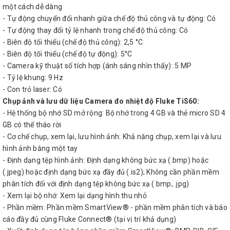
một cách dễ dàng
- Tự động chuyển đổi nhanh giữa chế độ thủ công và tự động: Có
- Tự động thay đổi tỷ lệ nhanh trong chế độ thủ công: Có
- Biên độ tối thiểu (chế độ thủ công): 2,5 °C
- Biên độ tối thiểu (chế độ tự động): 5°C
- Camera kỹ thuật số tích hợp (ánh sáng nhìn thấy): 5 MP
- Tỷ lệ khung: 9 Hz
- Con trỏ laser: Có
Chụp ảnh và lưu dữ liệu Camera đo nhiệt độ Fluke TiS60:
- Hệ thống bộ nhớ SD mở rộng: Bộ nhớ trong 4 GB và thẻ micro SD 4
GB có thể tháo rời
- Cơ chế chụp, xem lại, lưu hình ảnh: Khả năng chụp, xem lại và lưu
hình ảnh bằng một tay
- Định dạng tệp hình ảnh: Định dạng không bức xạ (.bmp) hoặc
(.jpeg) hoặc định dạng bức xạ đầy đủ (.is2); Không cần phần mềm
phân tích đối với định dạng tệp không bức xạ (.bmp, .jpg)
- Xem lại bộ nhớ: Xem lại dạng hình thu nhỏ
- Phần mềm: Phần mềm SmartView® - phần mềm phân tích và báo
cáo đầy đủ cùng Fluke Connect® (tại vị trí khả dụng)