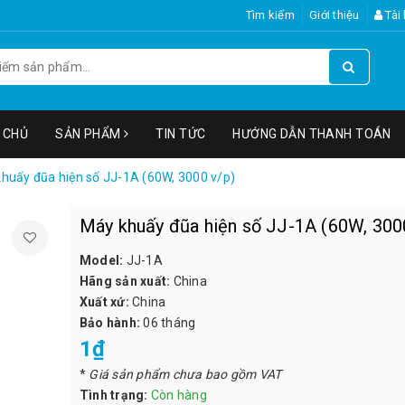
Tìm kiếm
Giới thiệu
Tài
 CHỦ
SẢN PHẨM
TIN TỨC
HƯỚNG DẪN THANH TOÁN
huấy đũa hiện số JJ-1A (60W, 3000 v/p)
Máy khuấy đũa hiện số JJ-1A (60W, 300
Model:
JJ-1A
Hãng sản xuất:
China
Xuất xứ:
China
Bảo hành:
06 tháng
1₫
*
Giá sản phẩm chưa bao gồm VAT
Tình trạng:
Còn hàng