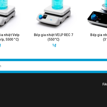
ia nhiệt Velp
Bếp gia nhiệt VELP REC 7
Bếp gia nh
/p, 5500 °C)
(550°C)
(3
₫
1₫
FA