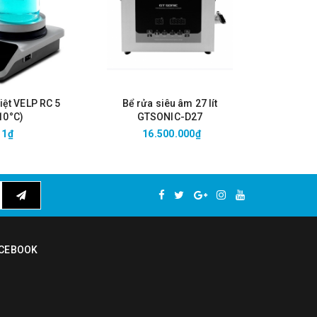
iệt VELP RC 5
Bể rửa siêu âm 27 lít
Bể rửa
10°C)
GTSONIC-D27
GT
1₫
16.500.000₫
1
CEBOOK