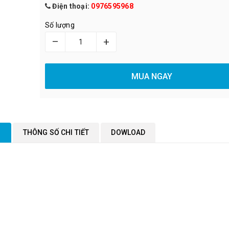
Điện thoại:
0976595968
Số lượng
–
+
MUA NGAY
M
THÔNG SỐ CHI TIẾT
DOWLOAD