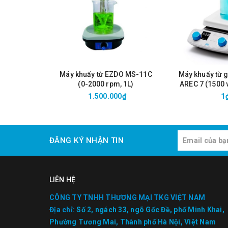
Máy khuấy từ EZDO MS-11C
Máy khuấy từ g
(0-2000 rpm, 1L)
AREC 7 (1500 v
1.500.000₫
1
ĐĂNG KÝ NHẬN TIN
LIÊN HỆ
CÔNG TY TNHH THƯƠNG MẠI TKG VIỆT NAM
Địa chỉ:
Số 2, ngách 33, ngõ Gốc Đề, phố Minh Khai,
Phường Tương Mai, Thành phố Hà Nội, Việt Nam