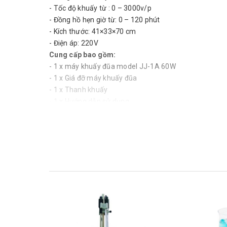
- Tốc độ khuấy từ : 0 – 3000v/p
- Đồng hồ hẹn giờ từ: 0 – 120 phút
- Kích thước: 41×33×70 cm
- Điện áp: 220V
Cung cấp bao gồm:
- 1 x máy khuấy đũa model JJ-1A 60W
- 1 x Giá đỡ máy khuấy đũa
- 1 x Thanh khuấy
- 1 x Hướng dẫn sử dụng