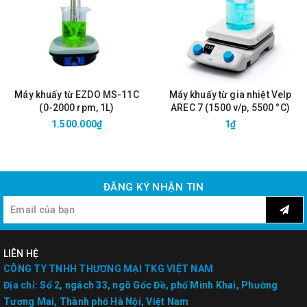
Máy khuấy từ EZDO MS-11C
Máy khuấy từ gia nhiệt Velp
(0-2000 rpm, 1L)
AREC 7 (1500 v/p, 5500 °C)
1.500.000₫
1₫
ĐĂNG KÝ NHẬN TIN
LIÊN HỆ
CÔNG TY TNHH THƯƠNG MẠI TKG VIỆT NAM
Địa chỉ:
Số 2, ngách 33, ngõ Gốc Đề, phố Minh Khai, Phường
Tương Mai, Thành phố Hà Nội, Việt Nam