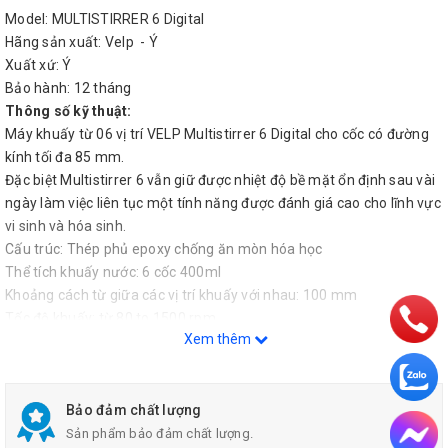
Model: MULTISTIRRER 6 Digital
Hãng sản xuất: Velp - Ý
Xuất xứ: Ý
Bảo hành: 12 tháng
Thông số kỹ thuật:
Máy khuấy từ 06 vị trí VELP Multistirrer 6 Digital cho cốc có đường
kính tối đa 85 mm.
Đặc biệt Multistirrer 6 vẫn giữ được nhiệt độ bề mặt ổn định sau vài
ngày làm việc liên tục một tính năng được đánh giá cao cho lĩnh vực
vi sinh và hóa sinh.
Cấu trúc: Thép phủ epoxy chống ăn mòn hóa học
Thể tích khuấy nước: 6 cốc 400ml
Khoảng cách từ giữa các vị trí khuấy với nhau: 100 mm
Tốc độ khuấy: từ 80 to 1500 rpm
Xem thêm
Hệ thống khấy: nam châm năng lượng cao loại PCM, hoạt động với
động cơ một pha hoạt động liên tục
Công suất: 3.6 W
Kích thước (WxDxH) mm: 230 x 51 x 370
Bảo đảm chất lượng
Khối lượng: 1.75 kg
Sản phẩm bảo đảm chất lượng.