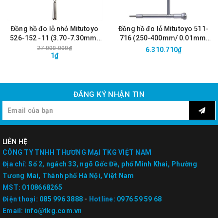
Đồng hồ đo lỗ nhỏ Mitutoyo
Đồng hồ đo lỗ Mitutoyo 511-
526-152 -11 (3.70-7.30mm/
716 (250-400mm/ 0.01mm,
0.01mm, bao gồm đồng hồ
bao gồm đồng hồ so)
27.000.000₫
6.310.710₫
1₫
so)
ĐĂNG KÝ NHẬN TIN
LIÊN HỆ
CÔNG TY TNHH THƯƠNG MẠI TKG VIỆT NAM
Địa chỉ:
Số 2, ngách 33, ngõ Gốc Đề, phố Minh Khai, Phường
Tương Mai, Thành phố Hà Nội, Việt Nam
MST:
0108668265
Điện thoại:
085 996 3888
-
Hotline:
0976 59 59 68
Email:
info@tkg.com.vn