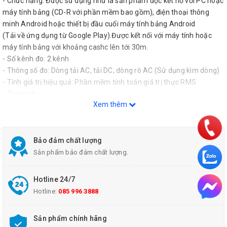
- Chức năng: Được sử dụng như là sản phẩm độc kết nố với PC hoặc
máy tính bảng (CD-R với phần mềm bao gồm), điện thoại thông
minh Android hoặc thiết bị đầu cuối máy tính bảng Android
(Tải về ứng dụng từ Google Play).Được kết nối với máy tính hoặc
máy tính bảng với khoảng cashc lên tới 30m.
- Số kênh đo: 2 kênh
- Thông số đo: Dòng tải AC, tải DC, dòng rò AC (Sử dụng kìm dòng)
- Tính giá trị hiệu quả: Phần mềm tính toán giá trị thực RMS
- Thang đo:
Xem thêm
+ 500.0 mA to 2000 A AC, 10.00 A to 2000 A DC
+ Độ chính xác: ±0.5% rdg.±5 dgt. (DC, AC 50/60 Hz)
- Thông số hiển thị: Giá trị đo, ngày, thời gian, số lượng dữ liệu được
ghi, giá trị tối đa, giá trị tối thiểu và giá trị trung bình
Bảo đảm chất lượng
- Chức năng khác: Báo động, Thu nhỏ, Chức năng giữ hoạt động ghi
Sản phẩm bảo đảm chất lượng.
âm, Ngăn chặn hoạt động sai lệch, Chức năng ghi nhận xét, Chức
năng tiết kiệm năng lượng, Chức năng xác thực, Chạy miễn phí.
Hotline 24/7
- Lưu trữ: 500.000 giá trị cho mỗi kênh, chế độ giá trị tức thời, Thời
Hotline:
085 996 3888
giacaif đặt 0.5 giây đến 30 giây, 1 phút đến 60 phút, có 14 lựa chọn.
- Nguồn: AC Adapter Z2003 (AC100 V to 240 V, 50 Hz/60 Hz), AA
Sản phẩm chính hãng
alkaline batteries (LR6) ×2, External power 5 V to 13.5 VDC(can also