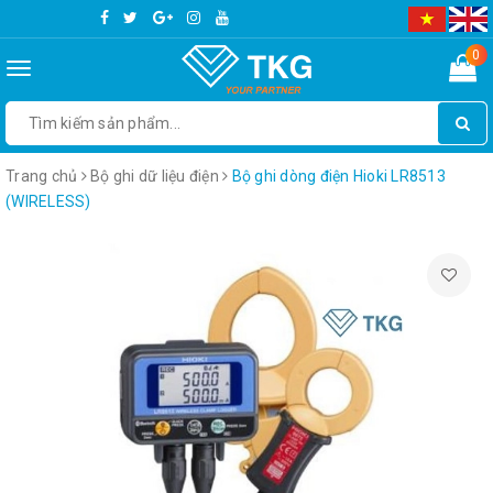
0
Toggle
navigation
Trang chủ
Bộ ghi dữ liệu điện
Bộ ghi dòng điện Hioki LR8513
(WIRELESS)