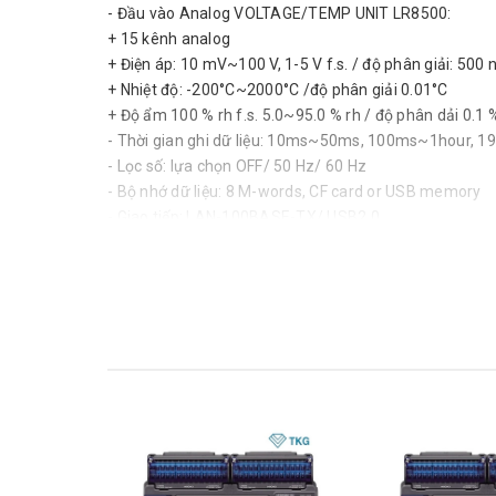
- Đầu vào Analog VOLTAGE/TEMP UNIT LR8500:
+ 15 kênh analog
+ Điện áp: 10 mV~100 V, 1-5 V f.s. / độ phân giải: 500 
+ Nhiệt độ: -200°C~2000°C /độ phân giải 0.01°C
+ Độ ẩm 100 % rh f.s. 5.0~95.0 % rh / độ phân dải 0.1
- Thời gian ghi dữ liệu: 10ms~50ms, 100ms~1hour, 19
- Lọc số: lựa chọn OFF/ 50 Hz/ 60 Hz
- Bộ nhớ dữ liệu: 8 M-words, CF card or USB memory
- Giao tiếp: LAN-100BASE-TX/ USB2.0
- Hiển thị: 5.7 inch TFT color liquid crystal display
- Chức năng khác: Lưu dữ liệu từ thẻ nhớ CF xang thẻ
- Nguồn:
+ AC ADAPTER 9418-15: 100 to 240 V AC, 50/60 Hz),
+ BATTERY PACK Z1000
- Khối lượng sản phẩm: 1.8 kg
- Kích thước sản phẩm: 272*182*66.5mm
- Phụ kiện đi kèm:
+ Detailed operating manual ×1, Measurement guide 
+ AC ADAPTER 9418-15 ×1, USB cable ×1