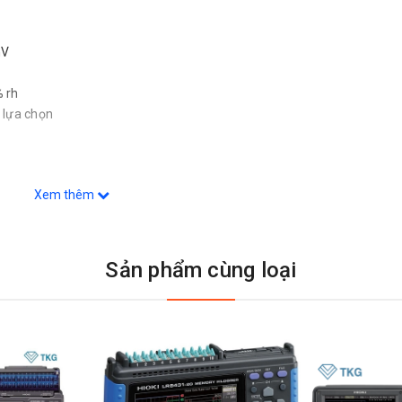
nV
 % rh
 lựa chọn
Xem thêm
 nhớ USB
 7VA
Sản phẩm cùng loại
×1