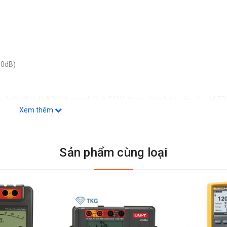
50dB)
p thấp nhất là 80V và cao nhất là 24kV. Được cảnh báo trên còi và LED
Xem thêm
5022 EN61000-4-2 EN61000-4-3
Sản phẩm cùng loại