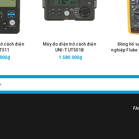
rở cách điện
Máy đo điện trở cách điện
Đồng hồ v
UT511
UNI-T UT501B
nghiệp Fluke 
Tru
.000₫
1.580.000₫
FA